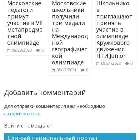
Московские
Московские
Школьнико
педагоги
школьники
в
примут
получили
приглашают
участие в VII
три медали
принять
метапредме
на
участие в
тной
Международ
олимпиаде
олимпиаде
ной
Кружкового
географичес
движения
09/28/2020
0
кой
НТИ.Junior
олимпиаде
09/21/2020
0
08/17/2021
0
Добавить комментарий
Для отправки комментария вам необходимо
авторизоваться
.
Войти с помощью:
Единый национальный портал