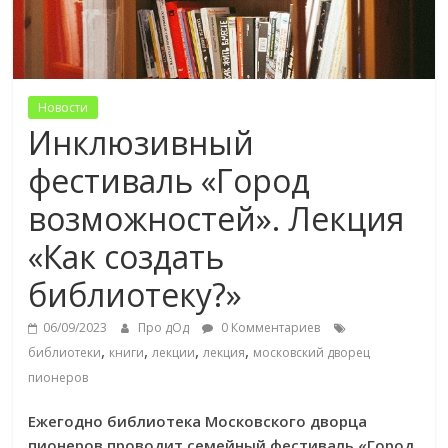
Новости
Инклюзивный
фестиваль «Город
возможностей». Лекция
«Как создать
библиотеку?»
06/09/2023
Про дОд
0 Комментариев
,
,
,
,
библиотеки
книги
лекции
лекция
московский дворец
пионеров
Ежегодно библиотека Московского дворца
пионеров проводит семейный фестиваль «Город