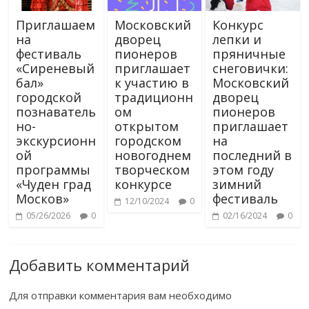
Приглашаем
Московский
Конкурс
на
дворец
лепки и
фестиваль
пионеров
пряничные
«Сиреневый
приглашает
снеговички:
бал»
к участию в
Московский
городской
традиционн
дворец
познаватель
ом
пионеров
но-
открытом
приглашает
экскурсионн
городском
на
ой
новогоднем
последний в
программы
творческом
этом году
«Чуден град
конкурсе
зимний
Москов»
фестиваль
12/10/2024
0
05/26/2026
0
02/16/2024
0
Добавить комментарий
Для отправки комментария вам необходимо