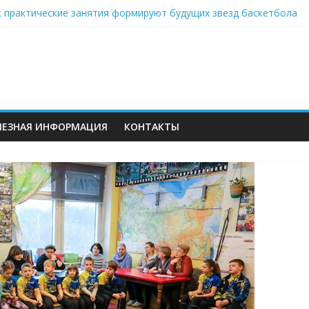
ацию на Всероссийский чемпионат по беспилотным технология
к практические занятия формируют будущих звезд баскетбола
дворце пионеров
шает ребят к виртуальному путешествию по звёздному небу
учший школьный педагог-библиотекарь России»
ЛЕЗНАЯ ИНФОРМАЦИЯ
КОНТАКТЫ