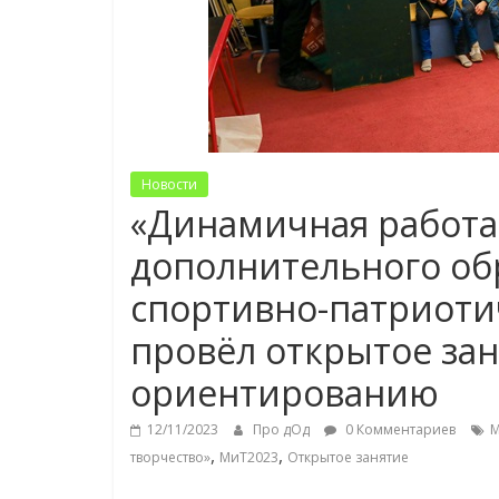
Новости
«Динамичная работа с
дополнительного об
спортивно-патриоти
провёл открытое зан
ориентированию
12/11/2023
Про дОд
0 Комментариев
М
,
,
творчество»
МиТ2023
Открытое занятие