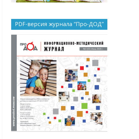
PDF-версия журнала “Про-ДОД”