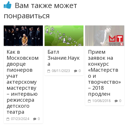
Вам также может
понравиться
Как в
Батл
Прием
Московском
Знание.Наук
заявок на
дворце
а
конкурс
пионеров
«Мастерств
08/11/2023
0
учат
о и
актерскому
творчество»
мастерству
– 2018
– интервью
продлен
режиссера
10/08/2018
0
детского
театра
07/23/2024
0