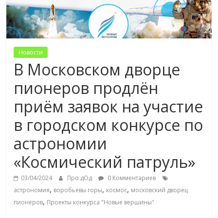
Новости
В Московском дворце
пионеров продлён
приём заявок на участие
в городском конкурсе по
астрономии
«Космический патруль»
03/04/2024
Про дОд
0 Комментариев
,
,
,
астрономия
воробьевы горы
космос
московский дворец
,
пионеров
Проекты конкурса "Новые вершины"