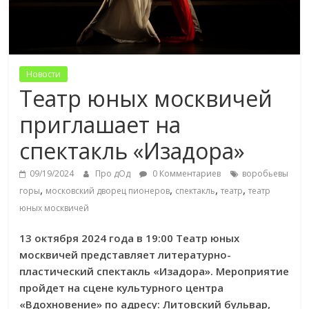
Новости
Театр юных москвичей
приглашает на
спектакль «Изадора»
09/19/2024
Про дОд
0 Комментариев
воробьевы
,
,
,
,
горы
московский дворец пионеров
спектакль
театр
театр
юных москвичей
13 октября 2024 года в 19:00 Театр юных
москвичей представляет литературно-
пластический спектакль «Изадора». Мероприятие
пройдет на сцене культурного центра
«Вдохновение» по адресу: Литовский бульвар,