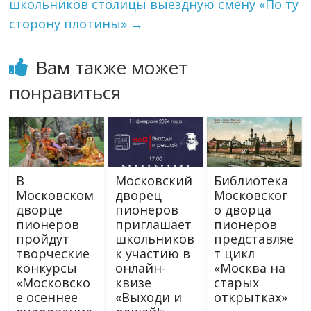
школьников столицы выездную смену «По ту
сторону плотины»
→
Вам также может
понравиться
В
Московский
Библиотека
Московском
дворец
Московског
дворце
пионеров
о дворца
пионеров
приглашает
пионеров
пройдут
школьников
представляе
творческие
к участию в
т цикл
конкурсы
онлайн-
«Москва на
«Московско
квизе
старых
е осеннее
«Выходи и
открытках»