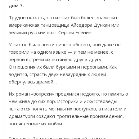
дом 7.
Трудно сказать, кто из них был более знаменит —
американская танцовщица Айседора Дункан или
великий русский поэт Сергей Есенин.
У них не было почти ничего общего, они даже не
говорили на одном языке — и тем не менее, с
первой встречи их потянуло друг к другу.
Отношения их были бурными и неровными. Как
водится, страсть двух незаурядных людей
обернулась драмой…
Их роман «вопреки» продлился недолго, но память о
нем жива до сих пор. Историки и искусствоведы
пытаются понять мотивы их поступков, а писатели и
драматурги создают трогательные произведения,
посвященные их любви.
Спектакль Театра юных москвичей – синтез