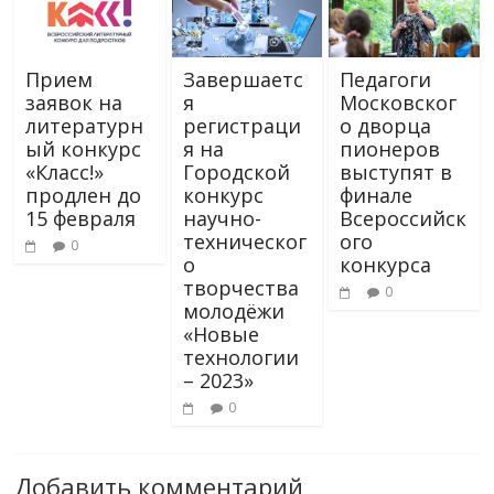
Прием
Завершаетс
Педагоги
заявок на
я
Московског
литературн
регистраци
о дворца
ый конкурс
я на
пионеров
«Класс!»
Городской
выступят в
продлен до
конкурс
финале
15 февраля
научно-
Всероссийск
техническог
ого
0
о
конкурса
творчества
0
молодёжи
«Новые
технологии
– 2023»
0
Добавить комментарий