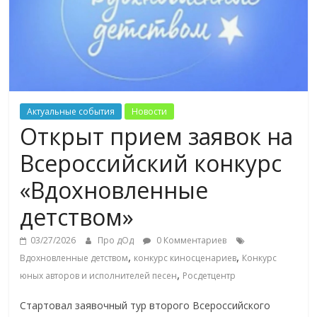
Актуальные события
Новости
Открыт прием заявок на
Всероссийский конкурс
«Вдохновленные
детством»
03/27/2026
Про дОд
0 Комментариев
,
,
Вдохновленные детством
конкурс киносценариев
Конкурс
,
юных авторов и исполнителей песен
Росдетцентр
Стартовал заявочный тур второго Всероссийского