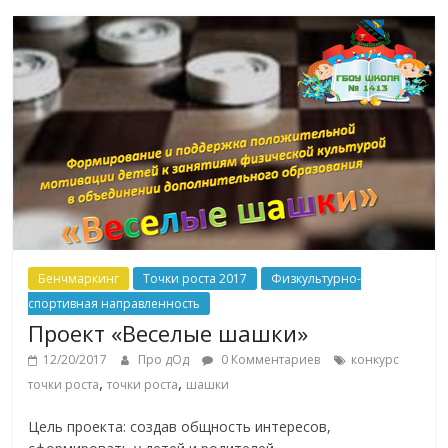
Бенчмаркинг
Точки роста 2017
Физкультурно-
спортивная направленность
Проект «Веселые шашки»
12/20/2017
Про дОд
0 Комментариев
конкурс
,
,
точки роста
точки роста
шашки
Цель проекта: создав общность интересов,