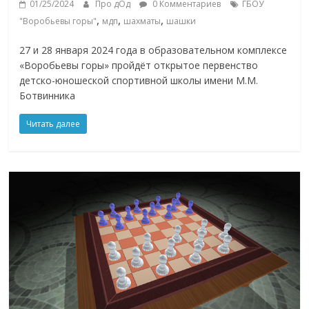
01/25/2024
Про дОд
0 Комментариев
ГБОУ
,
,
,
"Воробьевы горы"
мдп
шахматы
шашки
27 и 28 января 2024 года в образовательном комплексе
«Воробьевы горы» пройдёт открытое первенство
детско-юношеской спортивной школы имени М.М.
Ботвинника
Читать далее