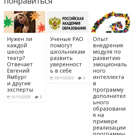
понравиться
Нужен ли
Ученые РАО
Опыт
каждой
помогут
внедрения
школе
школьникам
модуля по
театр?
развить
развитию
Отвечает
уверенност
эмоциональ
Евгений
ь в себе
ного
Ямбург
интеллекта
03/10/2023
0
и другие
в
эксперты
программу
дополнител
01/10/2025
0
ьного
образовани
я на
примере
реализации
программы