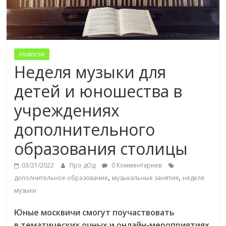
Новости
Неделя музыки для
детей и юношества в
учреждениях
дополнительного
образования столицы
03/21/2022
Про дОд
0 Комментариев
,
,
дополнительное образование
музыкальные занятия
неделя
музыки
Юные москвичи смогут поучаствовать
в тематических очных и онлайн-мероприятиях,