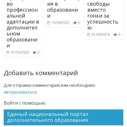
во
ия в
свободы
профессион
образовани
вместо
альной
и
гонки за
адаптации в
успешность
10/04/2025
0
дополнител
ю
ьном
01/09/2018
0
образовани
и
01/16/2024
0
Добавить комментарий
Для отправки комментария вам необходимо
авторизоваться
.
Войти с помощью:
Единый национальный портал
дополнительного образования