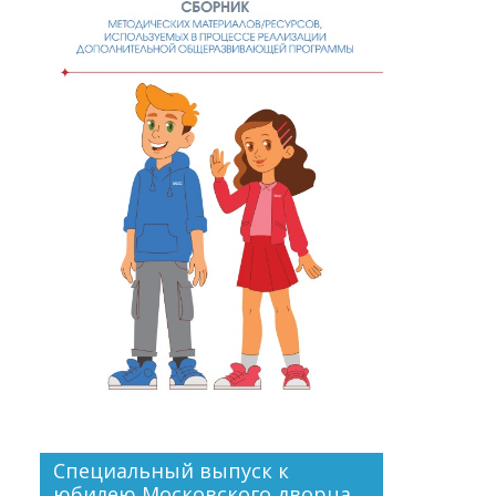
Специальный выпуск к
юбилею Московского дворца