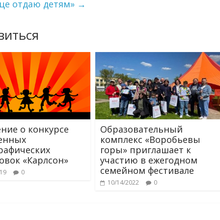
це отдаю детям»
→
виться
ние о конкурсе
Образовательный
енных
комплекс «Воробьевы
рафических
горы» приглашает к
овок «Карлсон»
участию в ежегодном
семейном фестивале
019
0
10/14/2022
0