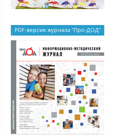
PDF-версия журнала “Про-ДОД”