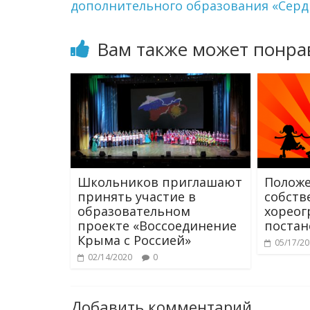
дополнительного образования «Серд
Вам также может понра
Школьников приглашают
Положе
принять участие в
собств
образовательном
хореог
проекте «Воссоединение
постан
Крыма с Россией»
05/17/2
02/14/2020
0
Добавить комментарий