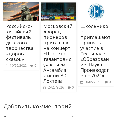
Российско-
Московский
Школьнико
китайский
дворец
в
фестиваль
пионеров
приглашают
детского
приглашает
принять
творчества
на концерт
участие в
«Дорога
«Планета
фестивале
сказок»
талантов» с
«Образован
участием
ие. Наука.
10/26/2022
0
Ансамбля
Производст
имени В.С.
во – 2021»
Локтева
10/08/2021
0
05/25/2026
0
Добавить комментарий