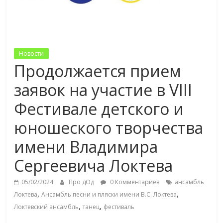
Новости
Продолжается прием
заявок на участие в VIII
Фестивале детского и
юношеского творчества
имени Владимира
Сергеевича Локтева
05/02/2024
Про дОд
0 Комментариев
ансамбль
,
,
Локтева
Ансамбль песни и пляски имени В.С. Локтева
,
,
Локтевский ансамбль
танец
фестиваль