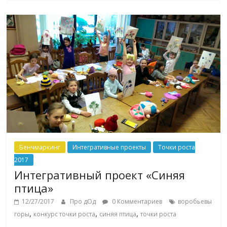
Бенчмаркинг
Интегративные проекты
Точки роста
2017
Интегративный проект «Синяя
птица»
12/27/2017
Про дОд
0 Комментариев
воробьевы
,
,
,
горы
конкурс точки роста
синяя птица
точки роста