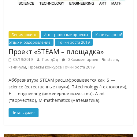
Бенчмаркинг
Интегративные проекты
Каникулярный
отдых и оздоровление
Точки роста 2019
Проект «STEAM – площадка»
,
08/19/2019
Про дОд
0 Комментариев
steam
,
каникулы
Проекты конкурса Точки роста 2019
Аббревиатура STEAM расшифровывается как: S —
science (естественные науки), T-technology (технология),
E — engineering (инженерное искусство), A-art
(творчество), M-mathematics (математика).
Читать далее