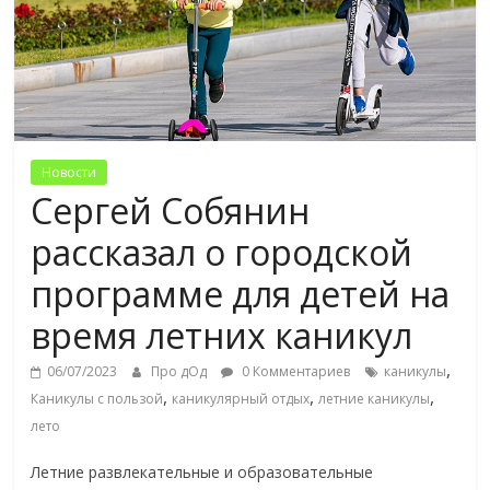
Новости
Сергей Собянин
рассказал о городской
программе для детей на
время летних каникул
,
06/07/2023
Про дОд
0 Комментариев
каникулы
,
,
,
Каникулы с пользой
каникулярный отдых
летние каникулы
лето
Летние развлекательные и образовательные