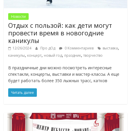
Новости
Отдых с пользой: как дети могут
провести время в новогодние
каникулы
,
12/26/2024
Про дОд
0 Комментариев
выставка
,
,
,
,
каникулы
концерт
новый год
праздник
творчество
В праздничные дни можно посмотреть интересные
спектакли, концерты, выставки и мастер-классы. А еще
будет работать более 350 лыжных трасс, катков
Читать далее