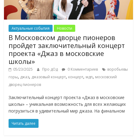
Актуальные события
Новости
В Московском дворце пионеров
пройдет заключительный концерт
проекта «Джаз в московские
школы»
05/23/2025
Про дОд
0 Комментариев
воробьевы
,
,
,
,
,
горы
джаз
джазовый концерт
концерт
мдп
московский
дворец пионеров
Заключительный концерт проекта «Джаз в московские
школы» – уникальная возможность для всех желающих
погрузиться в удивительный мир джаза. На финальном
Читать далее