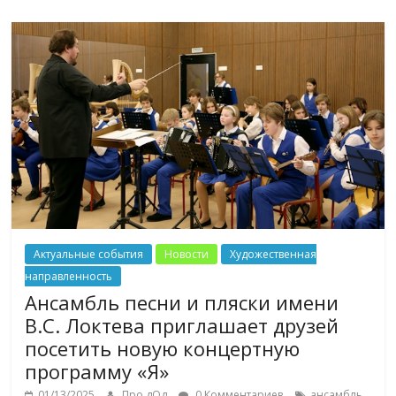
Актуальные события
Новости
Художественная
направленность
Ансамбль песни и пляски имени
В.С. Локтева приглашает друзей
посетить новую концертную
программу «Я»
01/13/2025
Про дОд
0 Комментариев
ансамбль