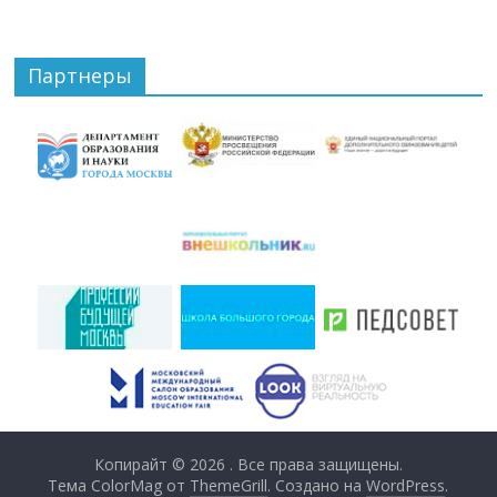
Партнеры
Копирайт © 2026
. Все права защищены.
Тема ColorMag от
ThemeGrill
. Создано на
WordPress
.