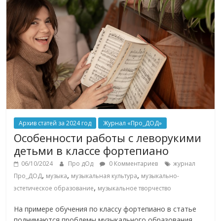
Архив статей за 2024 год
Журнал «Про_ДОД»
Особенности работы с леворукими
детьми в классе фортепиано
06/10/2024
Про дОд
0 Комментариев
журнал
,
,
,
Про_ДОД
музыка
музыкальная культура
музыкально-
,
эстетическое образование
музыкальное творчество
На примере обучения по классу фортепиано в статье
поднимаются проблемы музыкального образования