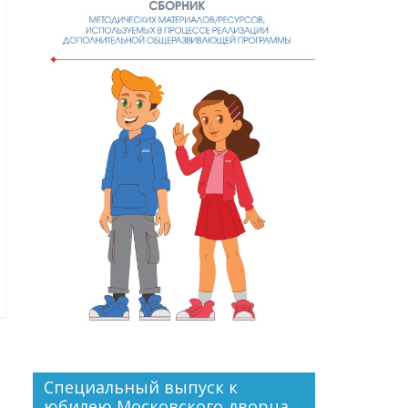
Специальный выпуск к
юбилею Московского дворца