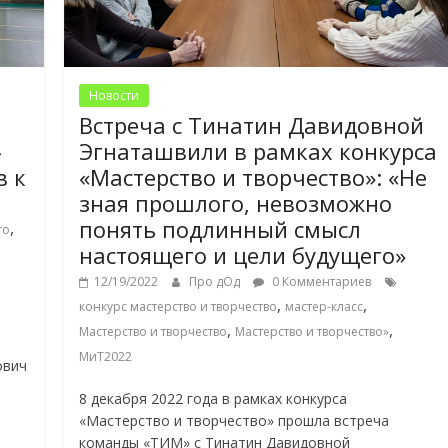
Новости
Встреча с Тинатин Давидовной
-
Эгнаташвили в рамках конкурса
в к
«Мастерство и творчество»: «Не
зная прошлого, невозможно
понять подлинный смысл
,
то
настоящего и цели будущего»
12/19/2022
Про дОд
0 Комментариев
,
,
конкурс мастерство и творчество
мастер-класс
-
,
,
Мастерство и творчество
Мастерство и творчество»
МиТ2022
ович
8 декабря 2022 года в рамках конкурса
«Мастерство и творчество» прошла встреча
команды «ТИМ» с Тинатин Давидовной