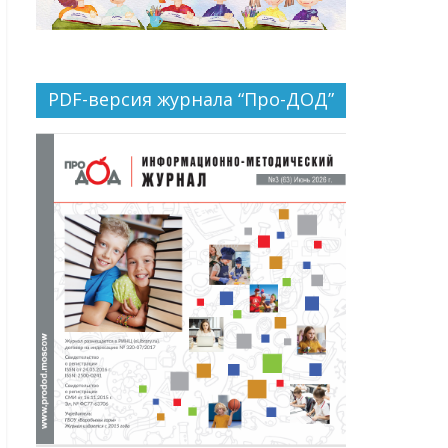
PDF-версия журнала “Про-ДОД”