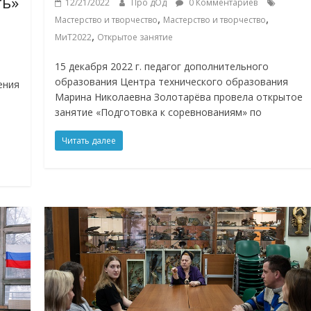
ть»
12/21/2022
Про дОд
0 Комментариев
,
,
Мастерство и творчество
Мастерство и творчество
,
МиТ2022
Открытое занятие
е
15 декабря 2022 г. педагог дополнительного
образования Центра технического образования
ения
Марина Николаевна Золотарёва провела открытое
занятие «Подготовка к соревнованиям» по
Читать далее