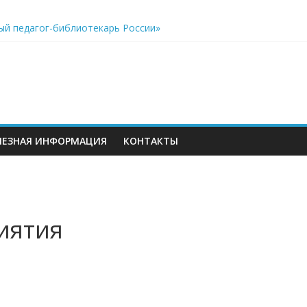
ый педагог-библиотекарь России»
акреплён особый статус учителей, дополнительные возможнос
еров
к виртуальному путешествию по звёздному небу
ЛЕЗНАЯ ИНФОРМАЦИЯ
КОНТАКТЫ
иятия