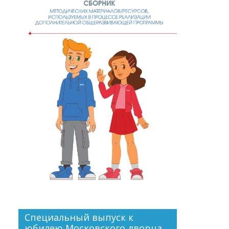
Специальный выпуск к
юбилею Московского дворца