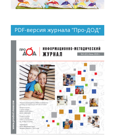
PDF-версия журнала “Про-ДОД”