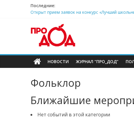
Skip
Последние:
to
Открыт прием заявок на конкурс «Лучший школьн
content
Соберем ребенка в школу
Официальный комментарий Минпросвещения РФ: з
поддержки
Дни открытых дверей в Московском дворце пион
Московский дворец пионеров приглашает ребят 
НОВОСТИ
ЖУРНАЛ “ПРО_ДОД”
ПО
Фольклор
Ближайшие меропр
Нет событий в этой категории