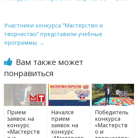
Участники конкурса “Мастерство и
творчество” представили учебные
программы
→
Вам также может
понравиться
Прием
Начался
Победитель
заявок на
прием
конкурса
конкурс
заявок на
«Мастерств
«Мастерств
конкурс
о и
о и
«Мастерств
творчество»