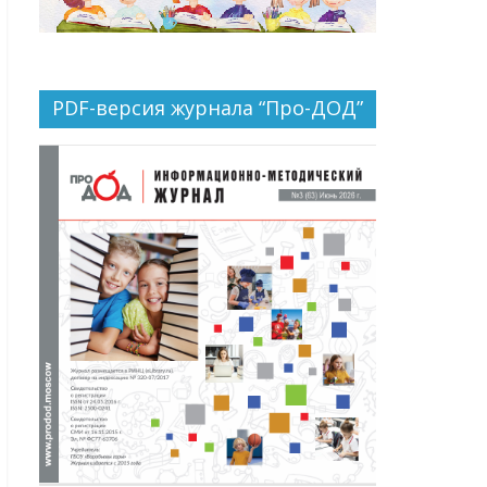
PDF-версия журнала “Про-ДОД”