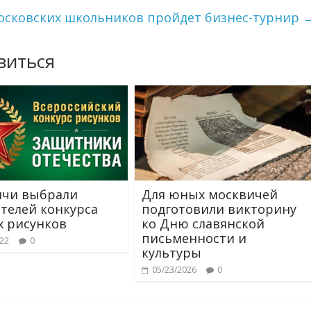
осковских школьников пройдет бизнес-турнир
виться
ичи выбрали
Для юных москвичей
телей конкурса
подготовили викторину
х рисунков
ко Дню славянской
письменности и
022
0
культуры
05/23/2026
0