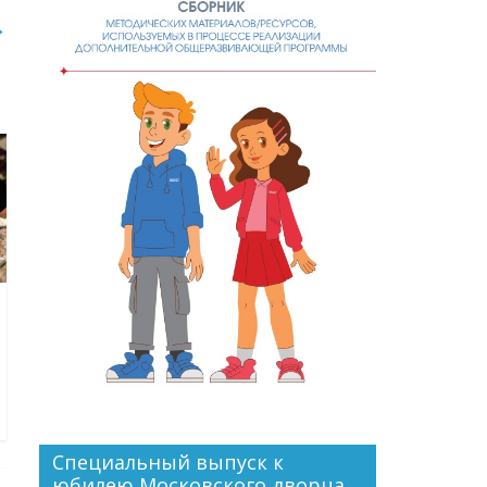
→
Специальный выпуск к
юбилею Московского дворца