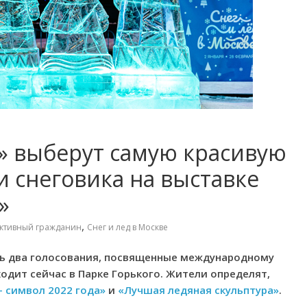
» выберут самую красивую
и снеговика на выставке
»
,
ктивный гражданин
Снег и лед в Москве
сь два голосования, посвященные международному
ходит сейчас в Парке Горького. Жители определят,
 символ 2022 года»
и
«Лучшая ледяная скульптура»
.