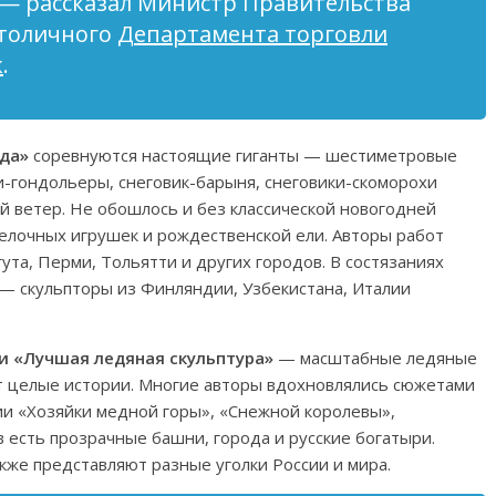
 — рассказал Министр Правительства
столичного
Департамента торговли
к
.
да»
соревнуются настоящие гиганты — шестиметровые
и-гондольеры, снеговик-барыня, снеговики-скоморохи
 ветер. Не обошлось и без классической новогодней
елочных игрушек и рождественской ели. Авторы работ
гута, Перми, Тольятти и других городов. В состязаниях
— скульпторы из Финляндии, Узбекистана, Италии
и «Лучшая ледяная скульптура»
— масштабные ледяные
т целые истории. Многие авторы вдохновлялись сюжетами
ии «Хозяйки медной горы», «Снежной королевы»,
 есть прозрачные башни, города и русские богатыри.
кже представляют разные уголки России и мира.