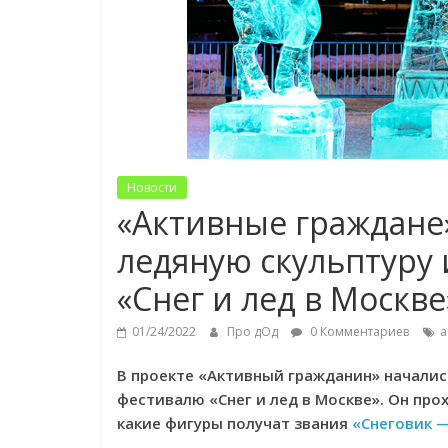
Новости
«Активные граждане
ледяную скульптуру 
«Снег и лед в Москве
01/24/2022
Про дОд
0 Комментариев
а
В проекте «Активный гражданин» начали
фестивалю «Снег и лед в Москве». Он про
какие фигуры получат звания
«Снеговик —