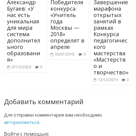
Александр
Победителя
Завершение
Бугаев: «У
конкурса
марафона
нас есть
«Учитель
открытых
уникальная
года
занятий в
для мира
Москвы —
рамках
система
2018»
Конкурса
дополнител
определят в
педагогичес
ьного
апреле
кого
образовани
мастерства
03/07/2018
0
я»
«Мастерств
о и
07/12/2024
0
творчество»
12/12/2019
0
Добавить комментарий
Для отправки комментария вам необходимо
авторизоваться
.
Войти с помощью: