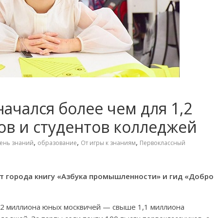
ачался более чем для 1,2
в и студентов колледжей
,
,
,
ень знаний
образование
От игры к знаниям
Первоклассный
от города книгу «Азбука промышленности» и гид «Добро
,2 миллиона юных москвичей — свыше 1,1 миллиона