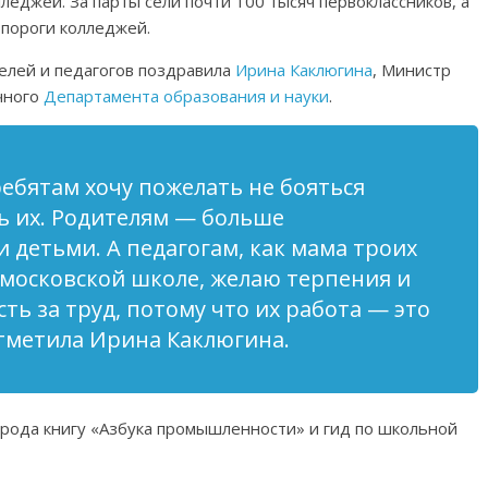
леджей. За парты сели почти 100 тысяч первоклассников, а
 пороги колледжей.
телей и педагогов поздравила
Ирина Каклюгина
, Министр
чного
Департамента образования и науки
.
ребятам хочу пожелать не бояться
ть их. Родителям — больше
 детьми. А педагогам, как мама троих
в московской школе, желаю терпения и
ь за труд, потому что их работа — это
тметила Ирина Каклюгина.
города книгу «Азбука промышленности» и гид по школьной