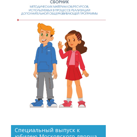
Специальный выпуск к
юбилею Московского дворца