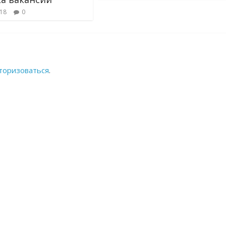
018
0
торизоваться
.