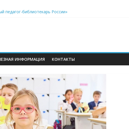
к виртуальному путешествию по звёздному небу
ый педагог-библиотекарь России»
акреплён особый статус учителей, дополнительные возможнос
еров
ЛЕЗНАЯ ИНФОРМАЦИЯ
КОНТАКТЫ