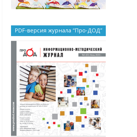
PDF-версия журнала “Про-ДОД”