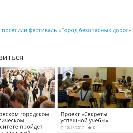
 посетили фестиваль «Город безопасных дорог»
виться
овском городском
Проект «Секреты
гическом
успешной учёбы»
ситете пройдет
12/27/2017
0
а вакансий