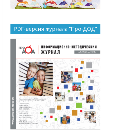
PDF-версия журнала “Про-ДОД”