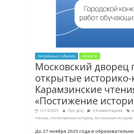
Актуальные события
Новости
Московский дворец 
открытые историко-
Карамзинские чтения
«Постижение истори
11/13/2025
Про дОд
0 Комментариев
в
,
,
чтения
отечественная история
постижение истории
До 27 ноября 2025 года в образовательн