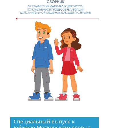
Специальный выпуск к
юбилею Московского дворца