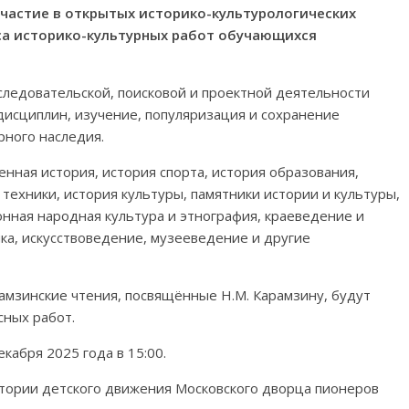
 участие в открытых историко-культурологических
са историко-культурных работ обучающихся
следовательской, поисковой и проектной деятельности
исциплин, изучение, популяризация и сохранение
рного наследия.
енная история, история спорта, история образования,
 техники, история культуры, памятники истории и культуры,
нная народная культура и этнография, краеведение и
ика, искусствоведение, музееведение и другие
амзинские чтения, посвящённые Н.М. Карамзину, будут
сных работ.
декабря 2025 года в 15:00.
стории детского движения Московского дворца пионеров