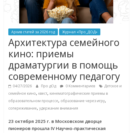
Архив статей за 2026 год
Журнал «Про_ДОД»
Архитектура семейного
кино: приемы
драматургии в помощь
современному педагогу
04/27/2026
Про дОд
0 Комментариев
Детское и
,
,
семейное кино
квест
кинематографические приемы в
,
,
образовательном процессе
образование через игру
,
сопереживание
удержание внимания
23 октября 2025 г. в Московском дворце
пионеров прошла IV Научно-практическая