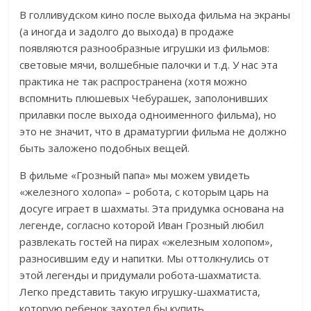
В голливудском кино после выхода фильма на экраны
(а иногда и задолго до выхода) в продаже
появляются разнообразные игрушки из фильмов:
световые мячи, волшебные палочки и т.д. У нас эта
практика не так распространена (хотя можно
вспомнить плюшевых Чебурашек, заполонивших
прилавки после выхода одноименного фильма), но
это не значит, что в драматургии фильма не должно
быть заложено подобных вещей.
В фильме «Грозный папа» мы можем увидеть
«железного холопа» – робота, с которым царь на
досуге играет в шахматы. Эта придумка основана на
легенде, согласно которой Иван Грозный любил
развлекать гостей на пирах «железным холопом»,
разносившим еду и напитки. Мы оттолкнулись от
этой легенды и придумали робота-шахматиста.
Легко представить такую игрушку-шахматиста,
которую ребенок захотел бы купить.