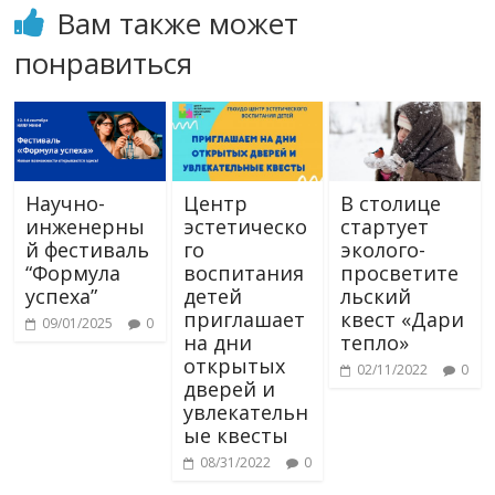
Вам также может
понравиться
Научно-
Центр
В столице
инженерны
эстетическо
стартует
й фестиваль
го
эколого-
“Формула
воспитания
просветите
успеха”
детей
льский
приглашает
квест «Дари
09/01/2025
0
на дни
тепло»
открытых
02/11/2022
0
дверей и
увлекательн
ые квесты
08/31/2022
0