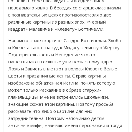
позволить себе наслаждаться воздействием
неведомого языка. В беседах со старшеклассниками
в познавательных целях противопоставляю две
различные картины из разных эпох: «Черный
квадрат» Малевича и «Клевету» Боттичелли.
Напомню сюжет картины Сандро Боттичелли. Злоба
и Клевета тащат на суд к Мидасу невинную Жертву.
Подозрительность и Неведение что-то
нашептывают в ослиные уши несчастному царю.
Ложь и Зависть вплетают в волосы Клевете белые
цветы и праздничные ленты. С краю картины
изображена обнаженная Истина, понять которую
может только Раскаяние в образе старухи-
плакальщицы. Мне не встречались школьники,
знающие сюжет этой картины. Поэтому просьба
рассказать что-либо о картине для них
затруднительна. Поэтому напоминаю детям
античные мифы, называю имена персонажей и тогда