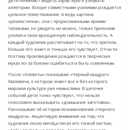
дети начинают видеть характеры и узнавать
аллегории. Вскоре совместными усилиями рождается
цельное повествование. А ведь картина
«реалистична», она с прорисованными яркими
типажами, но увидеть их можно, только приложив
усилия и свою врожденную наблюдательность. А
каждый художник рассчитывает на то, что зритель
больше его знает и тоньше его чувствует. Отчасти
поэтому произведения рождаются в творческих
муках из-за боязни ошибиться и быть осмеянным.
После «Клеветы» показываю «Черный квадрат»
Малевича, о котором знают все и без которого
мировая культура уже немыслима. В цепочке
событий дети тонко чувствуют, что нельзя
голословно высказывать «домашние заготовки».
Рассказываю об истории возникновения «Черного
квадрата». Акцентирую внимание на том, что
художник около месяца писал его тонкой кистью,
чтобы зрительно передать всепоглощающую