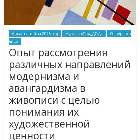
Архив статей за 2018 год
Журнал «Про_ДОД»
От первого
лица
Опыт рассмотрения
различных направлений
модернизма и
авангардизма в
живописи с целью
понимания их
художественной
ценности