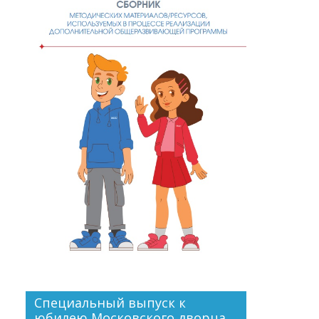
Специальный выпуск к
юбилею Московского дворца