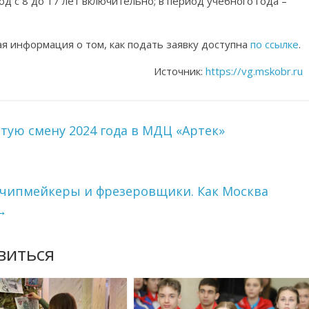
д с 8 до 17 лет включительно; в период учебного года –
ая информация о том, как подать заявку доступна
по ссылке
.
Источник:
https://vg.mskobr.ru
ую смену 2024 года в МДЦ «Артек»
 чипмейкеры и фрезеровщики. Как Москва
→
виться