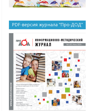
PDF-версия журнала “Про-ДОД”