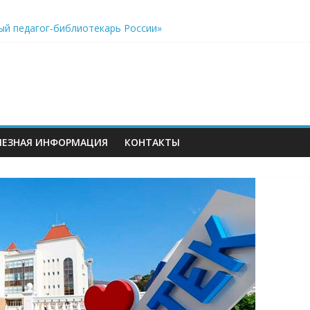
ый педагог-библиотекарь России»
акреплён особый статус учителей, дополнительные возможнос
еров
к виртуальному путешествию по звёздному небу
ЛЕЗНАЯ ИНФОРМАЦИЯ
КОНТАКТЫ