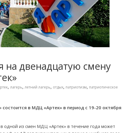
я на двенадцатую смену
тек»
,
,
,
,
,
ртек
лагерь
летний лагерь
отдых
патриотизм
патриотическое
» состоится в МДЦ «Артек» в период с 19-20 октября
 в одной из смен МДЦ «Артек» в течение года может