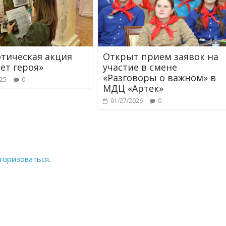
тическая акция
Открыт прием заявок на
ет героя»
участие в смене
«Разговоры о важном» в
025
0
МДЦ «Артек»
01/27/2026
0
торизоваться
.