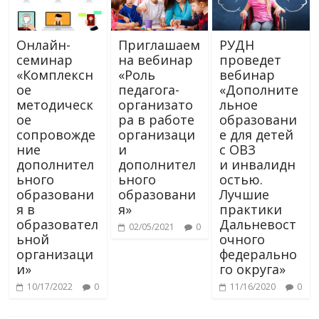
Онлайн-
Приглашаем
РУДН
семинар
на вебинар
проведет
«Комплексн
«Роль
вебинар
ое
педагога-
«Дополните
методическ
организато
льное
ое
ра в работе
образовани
сопровожде
организаци
е для детей
ние
и
с ОВЗ
дополнител
дополнител
и инвалидн
ьного
ьного
остью.
образовани
образовани
Лучшие
я в
я»
практики
образовател
Дальневост
02/05/2021
0
ьной
очного
организаци
федерально
и»
го округа»
10/17/2022
0
11/16/2020
0