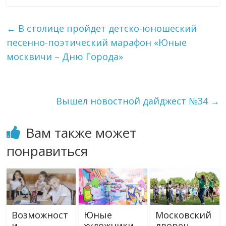
←
В столице пройдет детско-юношеский
песенно-поэтический марафон «Юные
москвичи – Дню Города»
Вышел новостной дайджест №34
→
Вам также может
понравиться
Возможност
Юные
Московский
и
художники
дворец