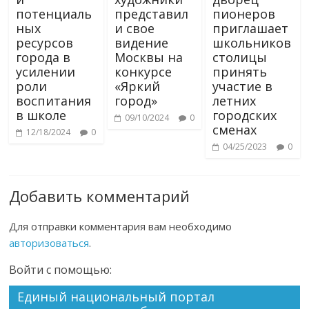
потенциаль
представил
пионеров
ных
и свое
приглашает
ресурсов
видение
школьников
города в
Москвы на
столицы
усилении
конкурсе
принять
роли
«Яркий
участие в
воспитания
город»
летних
в школе
городских
09/10/2024
0
сменах
12/18/2024
0
04/25/2023
0
Добавить комментарий
Для отправки комментария вам необходимо
авторизоваться
.
Войти с помощью:
Единый национальный портал