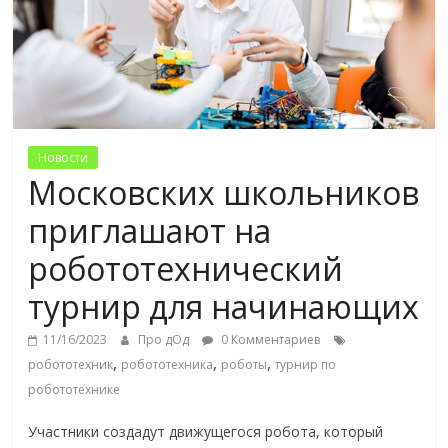
Новости
Московских школьников
приглашают на
робототехнический
турнир для начинающих
11/16/2023
Про дОд
0 Комментариев
,
,
,
робототехник
робототехника
роботы
турнир по
робототехнике
Участники создадут движущегося робота, который