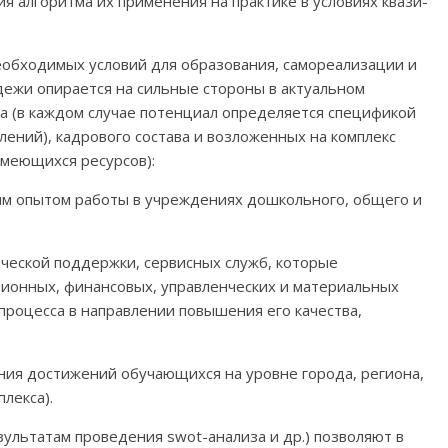
я алгоритма их применения на практике в условиях квази-
еобходимых условий для образования, самореализации и
ежи опирается на сильные стороны в актуальном
а (в каждом случае потенциал определяется спецификой
ений), кадрового состава и возложенных на комплекс
имеющихся ресурсов):
ным опытом работы в учреждениях дошкольного, общего и
ической поддержки, сервисных служб, которые
ионных, финансовых, управленческих и материальных
роцесса в направлении повышения его качества,
ния достижений обучающихся на уровне города, региона,
лекса).
ультатам проведения swot-анализа и др.) позволяют в