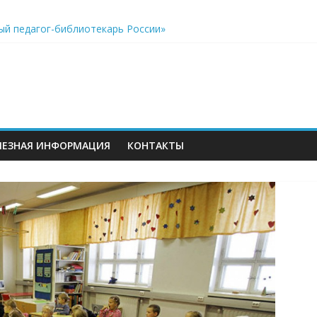
к виртуальному путешествию по звёздному небу
ый педагог-библиотекарь России»
акреплён особый статус учителей, дополнительные возможнос
еров
ЛЕЗНАЯ ИНФОРМАЦИЯ
КОНТАКТЫ