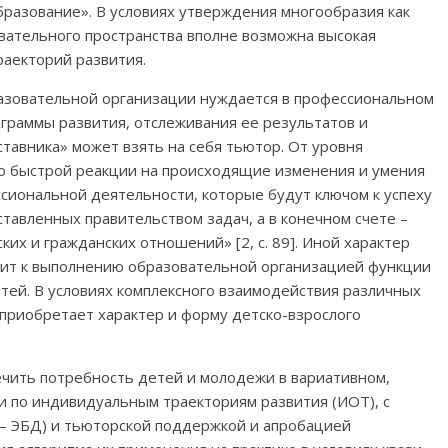
разование». В условиях утверждения многообразия как
вательного пространства вполне возможна высокая
раекторий развития.
азовательной организации нуждается в профессиональном
раммы развития, отслеживания ее результатов и
ставника» может взять на себя тьютор. От уровня
го быстрой реакции на происходящие изменения и умения
сиональной деятельности, которые будут ключом к успеху
авленных правительством задач, а в конечном счете –
их и гражданских отношений» [2, с. 89]. Иной характер
дит к выполнению образовательной организацией функции
тей. В условиях комплексного взаимодействия различных
приобретает характер и форму детско-взрослого
чить потребность детей и молодежи в вариативном,
 по индивидуальным траекториям развития (ИОТ), с
– ЭБД) и тьюторской поддержкой и апробацией