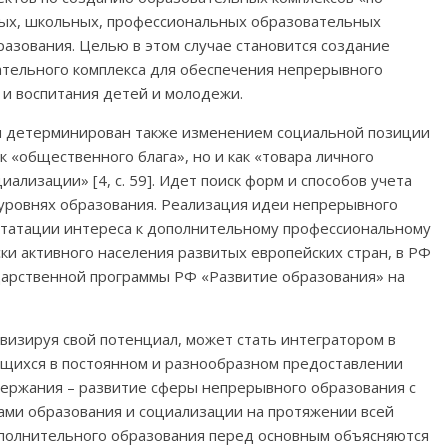
ных, школьных, профессиональных образовательных
азования. Целью в этом случае становится создание
тельного комплекса для обеспечения непрерывного
и воспитания детей и молодежи.
я детерминирован также изменением социальной позиции
к «общественного блага», но и как «товара личного
ализации» [4, с. 59]. Идет поиск форм и способов учета
уровнях образования. Реализация идеи непрерывного
констатации интереса к дополнительному профессиональному
и активного населения развитых европейских стран, в РФ
ударственной программы РФ «Развитие образования» на
визируя свой потенциал, может стать интегратором в
щихся в постоянном и разнообразном предоставлении
держания – развитие сферы непрерывного образования с
ми образования и социализации на протяжении всей
полнительного образования перед основным объясняются