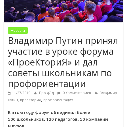
Новости
Владимир Путин принял
участие в уроке форума
«ПроеКториЯ» и дал
советы школьникам по
профориентации
11/27/2019
Про дОд
0 Комментариев
Владимир
,
,
Путин
проеКториЯ
профориентация
В этом году форум объединил более
500 школьников, 120 педагогов, 50 компаний
и вузов.