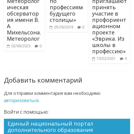
Метеоролог
по
приглашают
ическая
профессиям
принять
обсерватор
будущего
участие в
ия имени В.
столицы»
профориент
А.
ационном
05/28/2018
0
Михельсона.
проекте
Метеоролог
«Эврика. Из
школы в
02/08/2023
0
профессию»
10/22/2021
0
Добавить комментарий
Для отправки комментария вам необходимо
авторизоваться
.
Войти с помощью:
Единый национальный портал
дополнительного образования