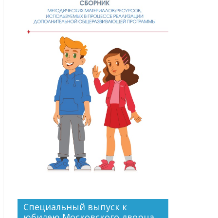
Специальный выпуск к
юбилею Московского дворца