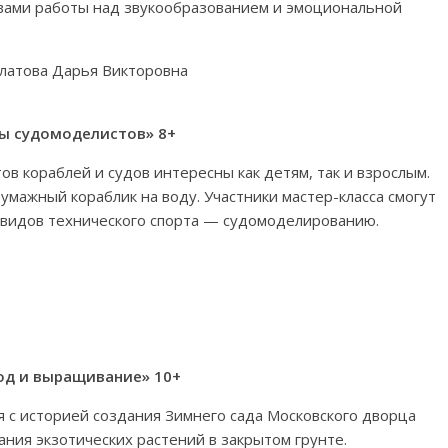
овами работы над звукообразованием и эмоциональной
илатова Дарья Викторовна
ты судомоделистов» 8+
в кораблей и судов интересны как детям, так и взрослым.
бумажный кораблик на воду. Участники мастер-класса смогут
 видов технического спорта — судомоделированию.
ход и выращивание» 10+
я с историей создания Зимнего сада Московского дворца
ния экзотических растений в закрытом грунте.