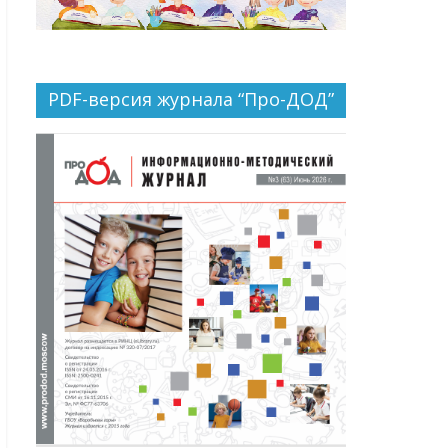
PDF-версия журнала “Про-ДОД”