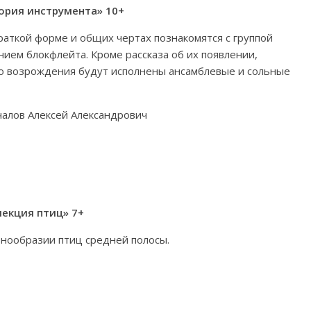
ория инструмента» 10+
раткой форме и общих чертах познакомятся с группой
ем блокфлейта. Кроме рассказа об их появлении,
го возрождения будут исполнены ансамблевые и сольные
чалов Алексей Александрович
лекция птиц» 7+
знообразии птиц средней полосы.