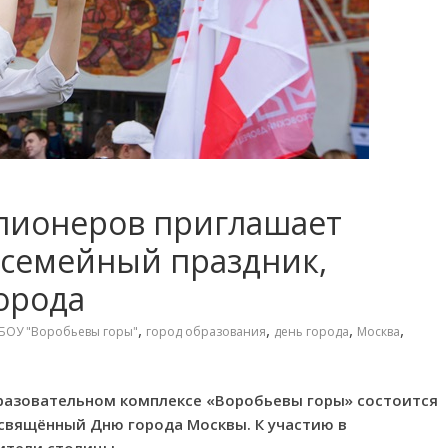
пионеров приглашает
 семейный праздник,
орода
,
,
,
,
БОУ "Воробьевы горы"
город образования
день города
Москва
 образовательном комплексе «Воробьевы горы» состоится
свящённый Дню города Москвы. К участию в