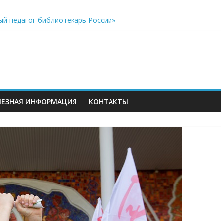
ый педагог-библиотекарь России»
акреплён особый статус учителей, дополнительные возможнос
еров
к виртуальному путешествию по звёздному небу
ЛЕЗНАЯ ИНФОРМАЦИЯ
КОНТАКТЫ