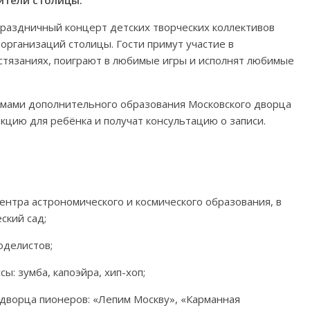
ители столицы.
праздничный концерт детских творческих коллективов
рганизаций столицы. Гости примут участие в
остязаниях, поиграют в любимые игры и исполнят любимые
аммами дополнительного образования Московского дворца
екцию для ребёнка и получат консультацию о записи.
ентра астрономического и космического образования, в
ский сад;
оделистов;
ы: зумба, капоэйра, хип-хоп;
о дворца пионеров: «Лепим Москву», «Карманная