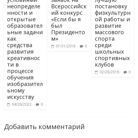
неопределе
Всероссийск
постановку
нности и
ий конкурс
физкультурн
открытые
«Если бы я
ой работы и
образовател
был
развитие
ьные задачи
Президенто
массового
как
м»
спорта
средства
среди
01/31/2018
0
развития
школьных
креативнос
спортивных
ти в
клубов
процессе
02/28/2018
0
обучения
изобразител
ьному
искусству
04/28/2023
0
Добавить комментарий