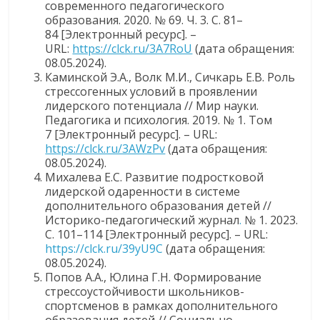
современного педагогического
образования. 2020. № 69. Ч. 3. С. 81–
84 [Электронный ресурс]. –
URL:
https://clck.ru/3A7RoU
(дата обращения:
08.05.2024).
Каминской Э.А., Волк М.И., Сичкарь Е.В. Роль
стрессогенных условий в проявлении
лидерского потенциала // Мир науки.
Педагогика и психология. 2019. № 1. Том
7 [Электронный ресурс]. – URL:
https://clck.ru/3AWzPv
(дата обращения:
08.05.2024).
Михалева Е.С. Развитие подростковой
лидерской одаренности в системе
дополнительного образования детей //
Историко-педагогический журнал
.
№ 1. 2023.
С. 101–114 [Электронный ресурс]. – URL:
https://clck.ru/39yU9C
(дата обращения:
08.05.2024).
Попов А.А., Юлина Г.Н. Формирование
стрессоустойчивости школьников-
спортсменов в рамках дополнительного