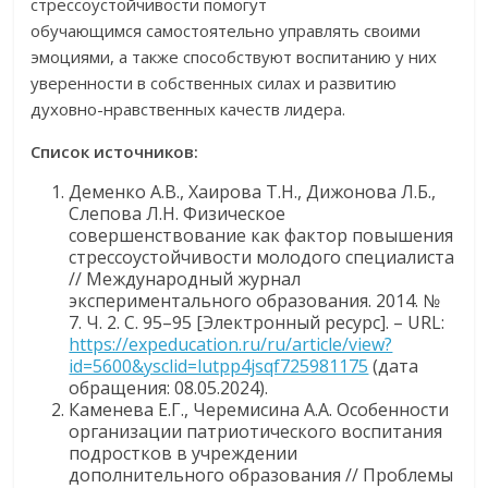
стрессоустойчивости помогут
обучающимся самостоятельно управлять своими
эмоциями, а также способствуют воспитанию у них
уверенности в собственных силах и развитию
духовно-нравственных качеств лидера.
Список источников:
Деменко А.В., Хаирова Т.Н., Дижонова Л.Б.,
Слепова Л.Н. Физическое
совершенствование как фактор повышения
стрессоустойчивости молодого специалиста
// Международный журнал
экспериментального образования. 2014. №
7. Ч. 2. С. 95–95 [Электронный ресурс]. – URL:
https://expeducation.ru/ru/article/view?
id=5600&ysclid=lutpp4jsqf725981175
(дата
обращения: 08.05.2024).
Каменева Е.Г., Черемисина А.А. Особенности
организации патриотического воспитания
подростков в учреждении
дополнительного образования // Проблемы