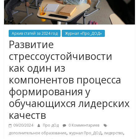
Архив статей за 2024 год
Журнал «Про_ДОД»
Развитие
стрессоустойчивости
как один из
компонентов процесса
формирования у
обучающихся лидерских
качеств
09/20/2024
Про дОд
0 Комментариев
,
,
,
дополнительное образование
журнал Про_ДОД
лидерство