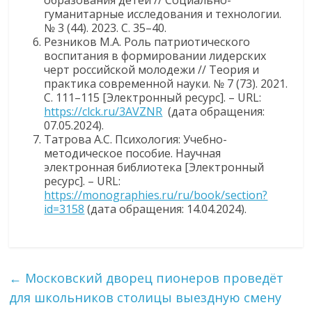
образования детей // Социально-
гуманитарные исследования и технологии.
№ 3 (44). 2023. С. 35–40.
Резников М.А. Роль патриотического
воспитания в формировании лидерских
черт российской молодежи // Теория и
практика современной науки. № 7 (73). 2021.
С. 111–115 [Электронный ресурс]. – URL:
https://clck.ru/3AVZNR
(дата обращения:
07.05.2024).
Татрова А.С. Психология: Учебно-
методическое пособие. Научная
электронная библиотека [Электронный
ресурс]. – URL:
https://monographies.ru/ru/book/section?
id=3158
(дата обращения: 14.04.2024).
←
Московский дворец пионеров проведёт
для школьников столицы выездную смену