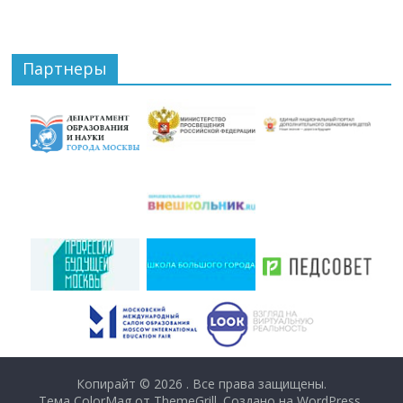
Партнеры
Копирайт © 2026
. Все права защищены.
Тема ColorMag от
ThemeGrill
. Создано на
WordPress
.