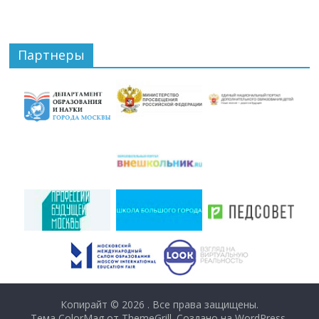
Партнеры
Копирайт © 2026
. Все права защищены.
Тема ColorMag от
ThemeGrill
. Создано на
WordPress
.