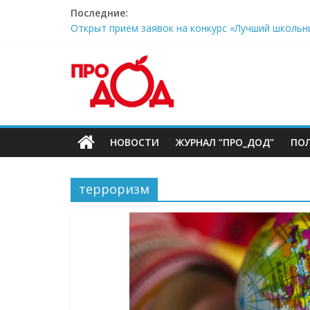
Skip
Последние:
Московский дворец пионеров приглашает ребят 
to
Открыт прием заявок на конкурс «Лучший школьн
content
Соберем ребенка в школу
Официальный комментарий Минпросвещения РФ: з
поддержки
Дни открытых дверей в Московском дворце пион
НОВОСТИ
ЖУРНАЛ “ПРО_ДОД”
ПО
терроризм