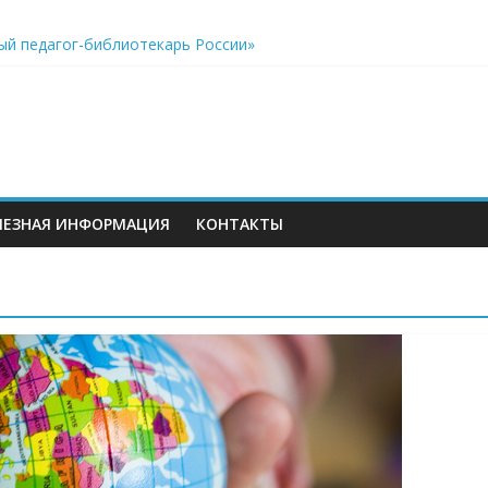
к виртуальному путешествию по звёздному небу
ый педагог-библиотекарь России»
акреплён особый статус учителей, дополнительные возможнос
еров
ЛЕЗНАЯ ИНФОРМАЦИЯ
КОНТАКТЫ