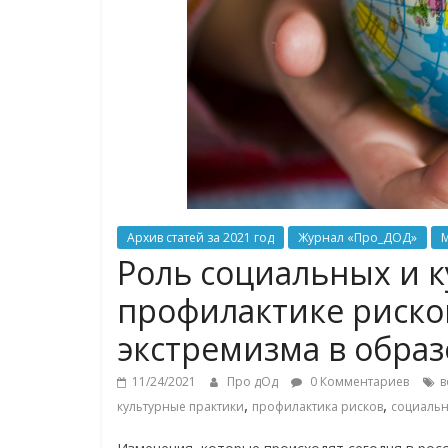
Архив статей за 2021 год
Журнал «Про_ДОД»
М
Роль социальных и к
профилактике риско
экстремизма в обра
11/24/2021
Про дОд
0 Комментариев
в
,
,
культурные практики
профилактика рисков
социальн