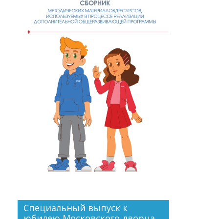
Специальный выпуск к
юбилею Московского дворца