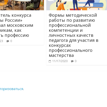
тель конкурса
Формы методической
ы России»
работы по развитию
зал московским
профессиональной
икам, как
компетенции и
ть профессию
личностных качеств
педагога для участия в
023
0
конкурсах
профессионального
мастерства
11/17/2020
0
торизоваться
.