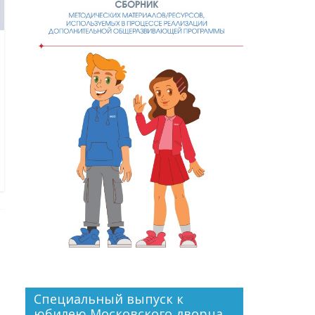
Специальный выпуск к
юбилею Московского дворца