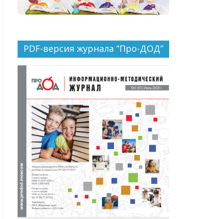
PDF-версия журнала “Про-ДОД”