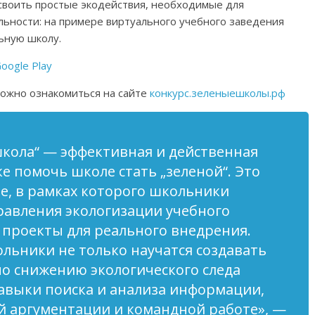
своить простые экодействия, необходимые для
ьности: на примере виртуального учебного заведения
ьную школу.
oogle Play
можно ознакомиться на сайте
конкурс.зеленыешколы.рф
школа“ — эффективная и действенная
е помочь школе стать „зеленой“. Это
е, в рамках которого школьники
равления экологизации учебного
т проекты для реального внедрения.
ольники не только научатся создавать
о снижению экологического следа
авыки поиска и анализа информации,
й аргументации и командной работе»
, —