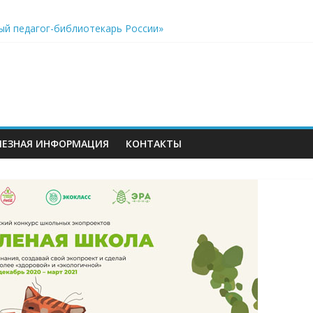
ый педагог-библиотекарь России»
акреплён особый статус учителей, дополнительные возможнос
еров
к виртуальному путешествию по звёздному небу
ЛЕЗНАЯ ИНФОРМАЦИЯ
КОНТАКТЫ