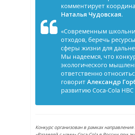
комментирует координа
Наталья Чудовская
.
«Современным школьник
отходов, беречь ресурсы
сферы жизни для дальне
Мы надеемся, что конку
экологического мышлен
ответственно относитьс
говорит
Александр Гор
развитию Coca-Cola HBC 
Конкурс организован в рамках направлени
«Разделяй с нами» Coca-Cola в России при 