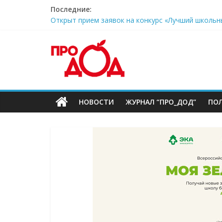
Skip
Последние:
to
Открыт прием заявок на конкурс «Лучший школьн
content
Соберем ребенка в школу
Официальный комментарий Минпросвещения РФ: з
поддержки
Дни открытых дверей в Московском дворце пион
Московский дворец пионеров приглашает ребят 
НОВОСТИ
ЖУРНАЛ “ПРО_ДОД”
ПО