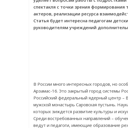
уделяет вопросам работы с подростками 
спектакля с точки зрения формирования 
актеров, реализации ресурса взаимодейст
Статья будет интересна педагогам детск
руководителям учреждений дополнительн
В России много интересных городов, но осо
Арзамас-16. Это закрытый город системы Ро
Российский федеральный ядерный центр – В
мужской монастырь Саровская пустынь. Наука
которых зиждется развитие культуры и искус
Среди востребованных направлений – обучен
ведут и педагоги, имеющие образование ре