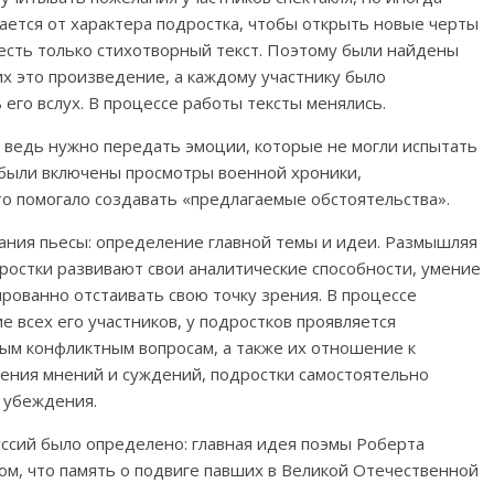
чается от характера подростка, чтобы открыть новые черты
 есть только стихотворный текст. Поэтому были найдены
их это произведение, а каждому участнику было
его вслух. В процессе работы тексты менялись.
х: ведь нужно передать эмоции, которые не могли испытать
 были включены просмотры военной хроники,
о помогало создавать «предлагаемые обстоятельства».
ния пьесы: определение главной темы и идеи. Размышляя
ростки развивают свои аналитические способности, умение
рованно отстаивать свою точку зрения. В процессе
 всех его участников, у подростков проявляется
ым конфликтным вопросам, а также их отношение к
вения мнений и суждений, подростки самостоятельно
 убеждения.
ссий было определено: главная идея поэмы Роберта
ом, что память о подвиге павших в Великой Отечественной