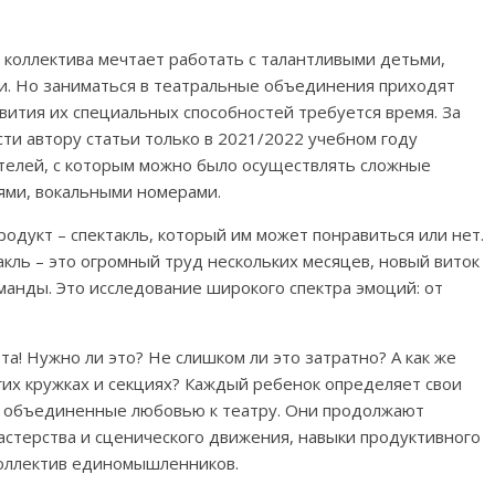
коллектива мечтает работать с талантливыми детьми,
кли. Но заниматься в театральные объединения приходят
вития их специальных способностей требуется время. За
ти автору статьи только в 2021/2022 учебном году
ителей, с которым можно было осуществлять сложные
иями, вокальными номерами.
одукт – спектакль, который им может понравиться или нет.
акль – это огромный труд нескольких месяцев, новый виток
манды. Это исследование широкого спектра эмоций: от
та! Нужно ли это? Не слишком ли это затратно? А как же
гих кружках и секциях? Каждый ребенок определяет свои
ко объединенные любовью к театру. Они продолжают
астерства и сценического движения, навыки продуктивного
коллектив единомышленников.