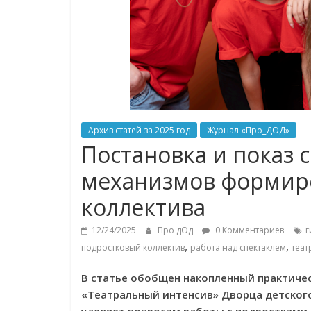
Архив статей за 2025 год
Журнал «Про_ДОД»
Постановка и показ с
механизмов формир
коллектива
12/24/2025
Про дОд
0 Комментариев
г
,
,
подростковый коллектив
работа над спектаклем
теа
В статье обобщен накопленный практиче
«Театральный интенсив» Дворца детского