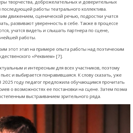
еры творчества, доброжелательных и доверительных
й последующей работы театрального коллектива.
ким движением, сценической речью, подростки учатся
ать, развивают уверенность в себе. Также в процессе
тся, учатся видеть и слышать партнера по сцене,
ьнейшей работы.
рим этот этап на примере опыта работы над поэтическим
дественского «Реквием» [7].
ктуальным и интересным для всех участников, поэтому
пьес и выбирается понравившаяся. К слову сказать, уже
 В 2025 году педагог предложила обучающимся прочитать
риев о возможностях ее постановки на сцене. Затем поэма
постепенным выстраиванием зрительного ряда.