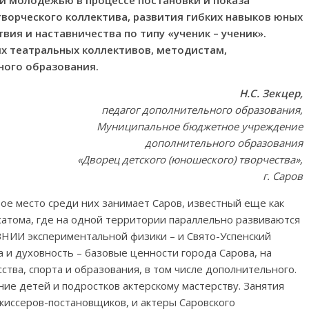
и молодежью в процессе постановки и показа
творческого коллектива, развития гибких навыков юных
вия и наставничества по типу «ученик – ученик».
их театральных коллективов, методистам,
ого образования.
Н.С. Зекцер,
педагог дополнительного образования,
Муниципальное бюджетное учреждение
дополнительного образования
«Дворец детского (юношеского) творчества»,
г. Саров
бое место среди них занимает Саров, известный еще как
сатома, где на одной территории параллельно развиваются
НИИ экспериментальной физики – и Свято-Успенский
 и духовность – базовые ценности города Сарова, на
ства, спорта и образования, в том числе дополнительного.
ие детей и подростков актерскому мастерству. Занятия
жиссеров-постановщиков, и актеры Саровского