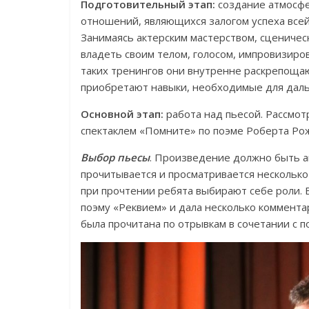
Подготовительный этап:
создание атмосф
отношений, являющихся залогом успеха все
Занимаясь актерским мастерством, сценичес
владеть своим телом, голосом, импровизиров
таких тренингов они внутренне раскрепощаю
приобретают навыки, необходимые для дал
Основной этап:
работа над пьесой. Рассмот
спектаклем «Помните» по поэме Роберта Рож
Выбор пьесы
. Произведение должно быть а
прочитывается и просматривается несколько 
при прочтении ребята выбирают себе роли.
поэму «Реквием» и дала несколько коммента
была прочитана по отрывкам в сочетании с 