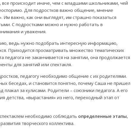
, все происходит иначе, чем с младшими школьниками, чей
неоспоримо. Для подростков важно общение, мнение
 Им важно, как они выглядят, им страшно показаться
ыми. С подростками можно и нужно работать в
онимания и уважения.
ятию, ведь нужно подобрать интересную информацию,
хся. Приходится просматривать множество тематических
та педагога не заканчивается на занятии, она продолжается
ненты для занятий или спектакля.
ростков, педагогу необходимо общение с их родителями.
ных беседах, и становится понятно, почему Саша не пришел
д плакал за кулисами. Родители – союзники педагога. А его
 детства, «вырастания» из него, переходный этап от
 спектаклем необходимо соблюдать
определенные этапы
,
азвития творческого коллектива.