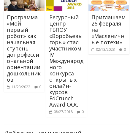
Программа
Ресурсный
Приглашаем
«Мой
центр
26 февраля
первый
ГБПОУ
на
робот» как
«Воробьевы
«Масленичн
начальная
горы» стал
ые потехи»
ступень
участником
02/13/2023
0
допрофесси
IV
ональной
Международ
ориентации
ного
дошкольник
конкурса
ов
открытых
онлайн-
11/23/2022
0
курсов
EdCrunch
Award OOC
08/27/2018
0
Добавить комментарий