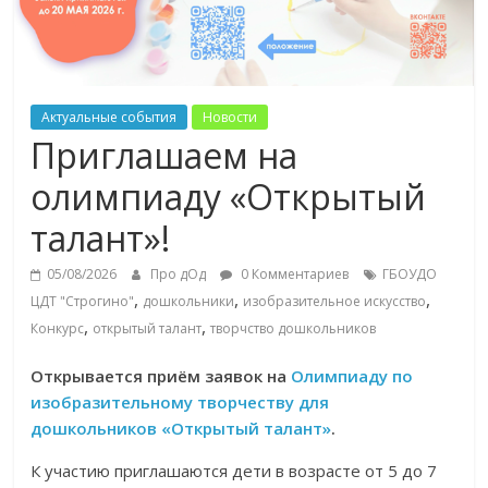
Актуальные события
Новости
Приглашаем на
олимпиаду «Открытый
талант»!
05/08/2026
Про дОд
0 Комментариев
ГБОУДО
,
,
,
ЦДТ "Строгино"
дошкольники
изобразительное искусство
,
,
Конкурс
открытый талант
творчство дошкольников
Открывается приём заявок на
Олимпиаду по
изобразительному творчеству для
дошкольников «Открытый талант»
.
К участию приглашаются дети в возрасте от 5 до 7