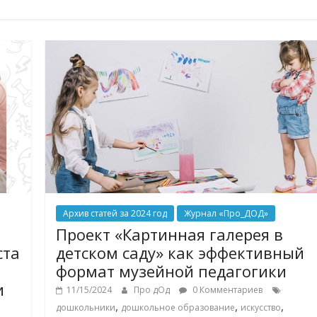
Архив статей за 2024 год
Журнал «Про_ДОД»
Проект «Картинная галерея в
ста
детском саду» как эффективный
формат музейной педагогики
и
11/15/2024
Про дОд
0 Комментариев
,
,
,
дошкольники
дошкольное образование
искусство