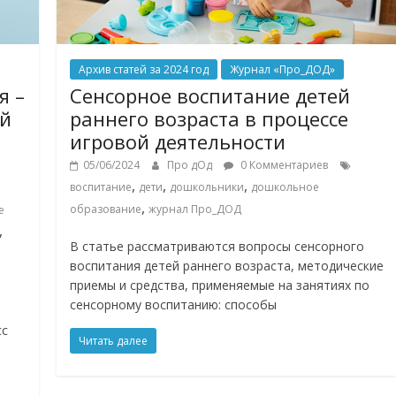
Архив статей за 2024 год
Журнал «Про_ДОД»
я –
Сенсорное воспитание детей
ой
раннего возраста в процессе
игровой деятельности
05/06/2024
Про дОд
0 Комментариев
,
,
,
воспитание
дети
дошкольники
дошкольное
,
образование
журнал Про_ДОД
е
,
В статье рассматриваются вопросы сенсорного
воспитания детей раннего возраста, методические
приемы и средства, применяемые на занятиях по
сенсорному воспитанию: способы
сс
Читать далее