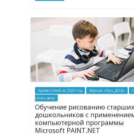
Архив статей за 2023 год
Журнал «Про_ДОД»
слов к делу
Обучение рисованию старши
дошкольников с применение
компьютерной программы
Microsoft PAINT.NET