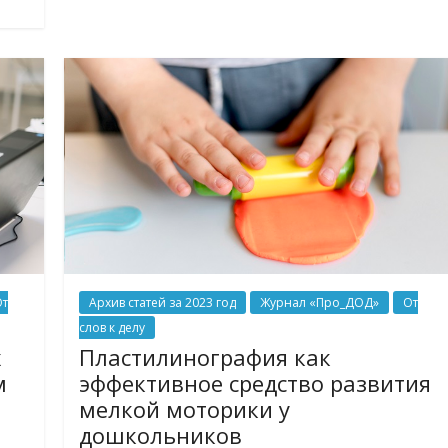
От
Архив статей за 2023 год
Журнал «Про_ДОД»
От
слов к делу
х
Пластилинография как
м
эффективное средство развития
мелкой моторики у
дошкольников