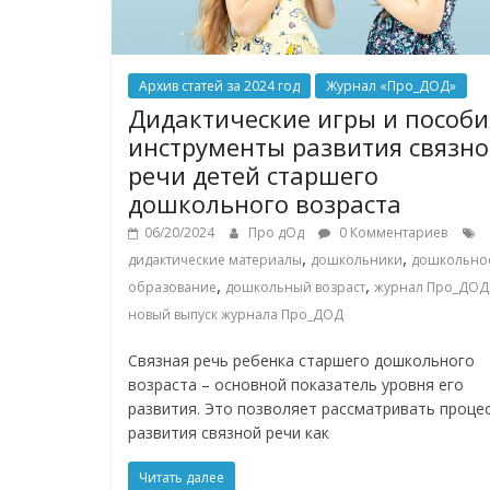
Архив статей за 2024 год
Журнал «Про_ДОД»
Дидактические игры и пособи
инструменты развития связн
речи детей старшего
дошкольного возраста
06/20/2024
Про дОд
0 Комментариев
,
,
дидактические материалы
дошкольники
дошкольно
,
,
образование
дошкольный возраст
журнал Про_ДОД
новый выпуск журнала Про_ДОД
Связная речь ребенка старшего дошкольного
возраста – основной показатель уровня его
развития. Это позволяет рассматривать проце
развития связной речи как
Читать далее