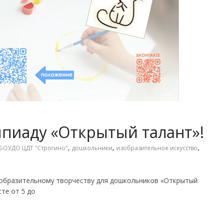
пиаду «Открытый талант»!
,
,
,
БОУДО ЦДТ "Строгино"
дошкольники
изобразительное искусство
зобразительному творчеству для дошкольников «Открытый
те от 5 до