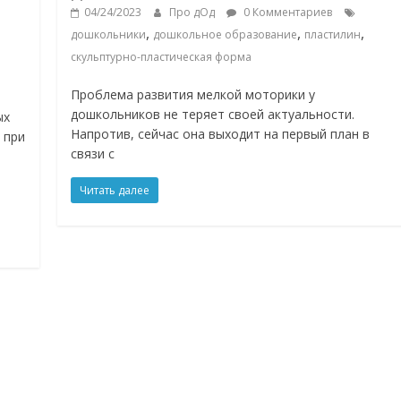
04/24/2023
Про дОд
0 Комментариев
,
,
,
дошкольники
дошкольное образование
пластилин
скульптурно-пластическая форма
Проблема развития мелкой моторики у
дошкольников не теряет своей актуальности.
ых
Напротив, сейчас она выходит на первый план в
 при
связи с
Читать далее