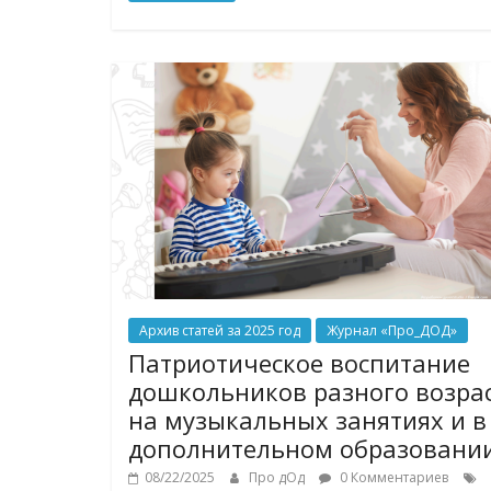
Архив статей за 2025 год
Журнал «Про_ДОД»
Патриотическое воспитание
дошкольников разного возра
на музыкальных занятиях и в
дополнительном образовани
08/22/2025
Про дОд
0 Комментариев