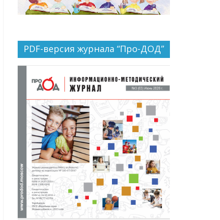
PDF-версия журнала “Про-ДОД”