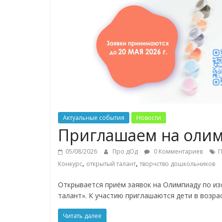
Актуальные события
Новости
Приглашаем на олим
05/08/2026
Про дОд
0 Комментариев
Г
,
,
Конкурс
открытый талант
творчство дошкольников
Открывается приём заявок на Олимпиаду по и
талант». К участию приглашаются дети в возрас
Читать далее