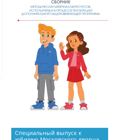
Специальный выпуск к
юбилею Московского дворца