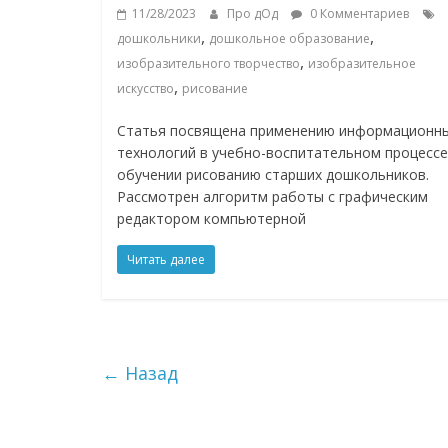
11/28/2023
Про дОд
0 Комментариев
,
,
дошкольники
дошкольное образование
,
изобразительного творчество
изобразительное
,
искусство
рисование
Статья посвящена применению информационн
технологий в учебно-воспитательном процессе
обучении рисованию старших дошкольников.
Рассмотрен алгоритм работы с графическим
редактором компьютерной
Читать далее
← Назад