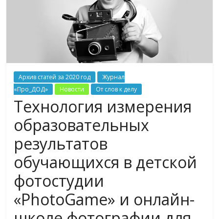
Архив статей за 2020 год
Журнал
«Про_ДОД»
Новости
От слов к делу
Технология измерения
образовательных
результатов
обучающихся в детской
фотостудии
«PhotoGame» и онлайн-
школе фотографии для