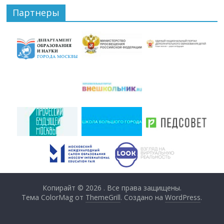
Партнеры
Копирайт © 2026
. Все права защищены.
Тема ColorMag от
ThemeGrill
. Создано на
WordPress
.