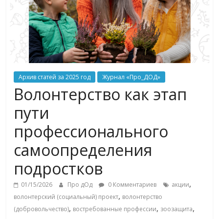
Архив статей за 2025 год
Журнал «Про_ДОД»
Волонтерство как этап
пути
профессионального
самоопределения
подростков
,
01/15/2026
Про дОд
0 Комментариев
акции
,
волонтерский (социальный) проект
волонтерство
,
,
,
(добровольчество)
востребованные профессии
зоозащита