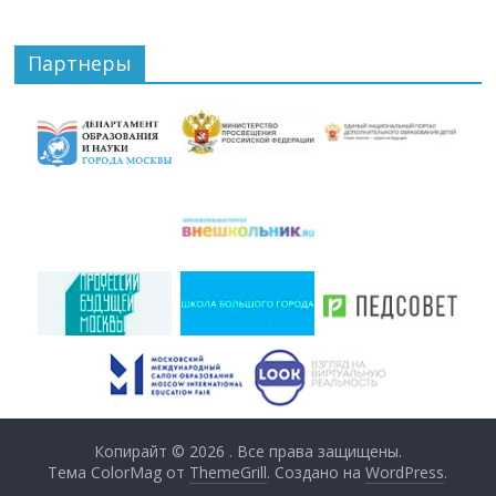
Партнеры
Копирайт © 2026
. Все права защищены.
Тема ColorMag от
ThemeGrill
. Создано на
WordPress
.