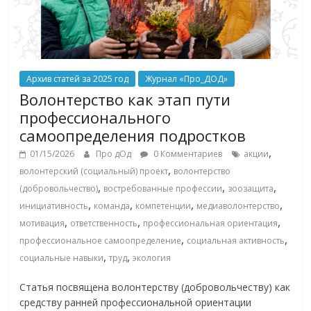
Архив статей за 2025 год
Журнал «Про_ДОД»
Волонтерство как этап пути
профессионального
самоопределения подростков
,
01/15/2026
Про дОд
0 Комментариев
акции
,
волонтерский (социальный) проект
волонтерство
,
,
,
(добровольчество)
востребованные профессии
зоозащита
,
,
,
,
инициативность
команда
компетенции
медиаволонтерство
,
,
,
мотивация
ответственность
профессиональная ориентация
,
,
профессиональное самоопределение
социальная активность
,
,
социальные навыки
труд
экология
Статья посвящена волонтерству (добровольчеству) как
средству ранней профессиональной ориентации