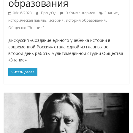
образования
,
06/16/2023
Про дОд
0 Комментариев
Знание
,
,
,
историческая память
история
история образования
Общество "Знание"
Дискуссия «Создание единого учебника истории в
современной России» стала одной из главных во
второй день работы мультимедийной студии Общества
«Знание»
Читать далее