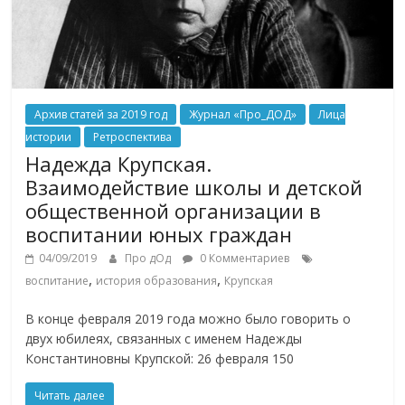
Архив статей за 2019 год
Журнал «Про_ДОД»
Лица
истории
Ретроспектива
Надежда Крупская.
Взаимодействие школы и детской
общественной организации в
воспитании юных граждан
04/09/2019
Про дОд
0 Комментариев
,
,
воспитание
история образования
Крупская
В конце февраля 2019 года можно было говорить о
двух юбилеях, связанных с именем Надежды
Константиновны Крупской: 26 февраля 150
Читать далее