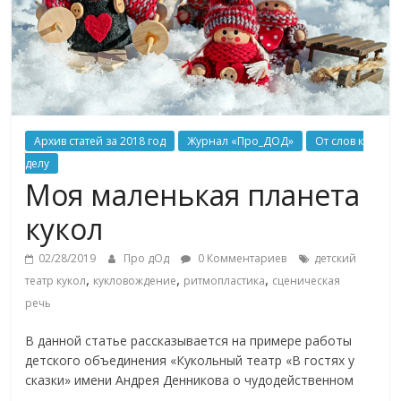
Архив статей за 2018 год
Журнал «Про_ДОД»
От слов к
делу
Моя маленькая планета
кукол
02/28/2019
Про дОд
0 Комментариев
детский
,
,
,
театр кукол
кукловождение
ритмопластика
сценическая
речь
В данной статье рассказывается на примере работы
детского объединения «Кукольный театр «В гостях у
сказки» имени Андрея Денникова о чудодейственном