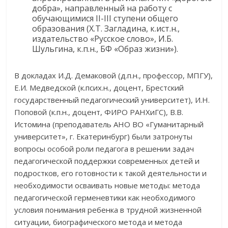
добра», направленный на работу с
обучающимися II-III ступени общего
образования (Х.Т. Загладина, к.ист.н.,
издательство «Русское слово», И.Б.
Шульгина, к.п.н., БФ «Образ жизни»).
В докладах И.Д. Демаковой (д.п.н., профессор, МПГУ),
Е.И. Медведской (к.псих.н., доцент, Брестский
государственный педагогический университет), И.Н.
Поповой (к.п.н., доцент, ФИРО РАНХиГС), В.В.
Истомина (преподаватель АНО ВО «Гуманитарный
университет», г. Екатеринбург) были затронуты
вопросы особой роли педагога в решении задач
педагогической поддержки современных детей и
подростков, его готовности к такой деятельности и
необходимости осваивать новые методы: метода
педагогической герменевтики как необходимого
условия понимания ребенка в трудной жизненной
ситуации, биографического метода и метода