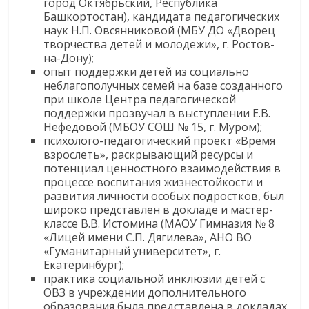
город Октябрьский, Республика
Башкортостан), кандидата педагогических
наук Н.П. Овсянниковой (МБУ ДО «Дворец
творчества детей и молодежи», г. Ростов-
на-Дону);
опыт поддержки детей из социально
неблагополучных семей на базе созданного
при школе Центра педагогической
поддержки прозвучал в выступлении Е.В.
Нефедовой (МБОУ СОШ № 15, г. Муром);
психолого-педагогический проект «Время
взрослеть», раскрывающий ресурсы и
потенциал ценностного взаимодействия в
процессе воспитания жизнестойкости и
развития личности особых подростков, был
широко представлен в докладе и мастер-
классе В.В. Истомина (МАОУ Гимназия № 8
«Лицей имени С.П. Дягилева», АНО ВО
«Гуманитарный университет», г.
Екатеринбург);
практика социальной инклюзии детей с
ОВЗ в учреждении дополнительного
образования была представлена в докладах