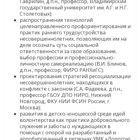
Гаврилин, д.п.н., профессор, Владимирский
государственный университет им. А.Г. и Н.Г.
Столетовых);
распространения технологий
целенаправленного профориентирования и
практик раннего трудоустройства
несовершеннолетних, позволяющих им на
деле осознать суть социальной
ответственности за свое образование,
выбор профессии и профессионально-
личностную самореализацию (В.И. Блинов,
д.п.н., профессор, ФИРО РАНХиГС);
проектирования стратегий ресоциализации
несовершеннолетних, находящихся в
конфликте с законом (С.А. Фадеева, д.п.н.,
профессор ГБОУ ДПО НИРО, Нижний
Новгород, ФКУ НИИ ФСИН России, г.
Москва);
развития в детско-юношеской среде идей
волонтерства как практики добровольного
служения и заботы о нуждающихся в
помощи с опорой на разработанный и
апробированный в регионах УМК «Дорогою