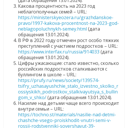
(дата обращения 13.01.2024).
Какова процентность на 2023 год
неблагополучных семей – URL:
https://ministerskyeozera.ru/grazhdanskoe-
pravo/1997-kakova-procentnost-na-2023-god-
neblagopoluchnykh-semey.html
(дата
обращения 13.01.2024).
В РФ в 2022 году отмечен рост особо тяжких
преступлений с участием подростков – URL:
https://www.interfax.ru/russia/914033
(дата
обращения 13.01.2024).
Цифры ужасающие: стало известно, сколько
российских подростков сталкиваются с
буллингом в школе – URL:
https://prufy.ru/news/society/139574-
tsifry_uzhasayushchie_stalo_izvestno_skolko_r
ossiyskikh_podrostkov_stalkivayutsya_s_bullin
gom_v_shko/
(дата обращения 13.01.2024).
Насилие над детьми чаще всего происходит
внутри семьи – URL:
https://tochno.st/materials/nasilie-nad-detmi-
chashche-vsego-proiskhodit-vnutri-semi-v-
rossii-rodstvenniki-sovershayut-39-