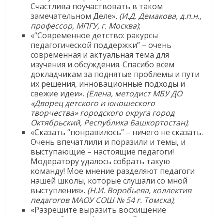
Счастлива поучаствовать в таком
замечательном Деле».
(И.Д. Демакова, д.п.н.,
профессор, МПГУ, г. Москва)
;
«“Современное детство: ракурсы
педагогической поддержки” – очень
современная и актуальная тема для
изучения и обсуждения. Спасибо всем
докладчикам за поднятые проблемы и пути
их решения, инновационные подходы и
свежие идеи».
(Елена, методист МБУ ДО
«Дворец детского и юношеского
творчества» городского округа город
Октябрьский, Республика Башкортостан)
;
«Сказать “понравилось” – ничего не сказать.
Очень впечатлили и поразили и темы, и
выступающие – настоящие педагоги!
Модератору удалось собрать такую
команду! Мое мнение разделяют педагоги
нашей школы, которые слушали со мной
выступления».
(Н.И. Воробьева, коллектив
педагогов МАОУ СОШ № 54 г. Томска)
;
«Разрешите выразить восхищение