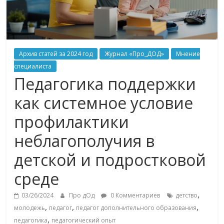
Архив статей за 2024 год
Журнал «Про_ДОД»
Мнение
специалиста
Педагогика поддержки
как системное условие
профилактики
неблагополучия в
детской и подростковой
среде
,
03/26/2024
Про дОд
0 Комментариев
детство
,
,
,
молодежь
педагог
педагог дополнительного образования
,
педагогика
педагогический опыт