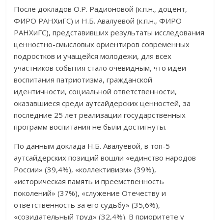
После докладов О.Р. Радионовой (к.п.н., доцент,
ФИРО РАНХиГС) и Н.Б. Авалуевой (к.п.н., ФИРО
РАНХиГС), представивших результаты исследования
ценностно-смысловых ориентиров современных
подростков и учащейся молодежи, для всех
участников события стало очевидным, что идеи
воспитания патриотизма, гражданской
идентичности, социальной ответственности,
оказавшиеся среди аутсайдерских ценностей, за
последние 25 лет реализации государственных
программ воспитания не были достигнуты.
По данным доклада Н.Б. Авалуевой, в топ-5
аутсайдерских позиций вошли «единство народов
России» (39,4%), «коллективизм» (39%),
«историческая память и преемственность
поколений» (37%), «служение Отечеству и
ответственность за его судьбу» (35,6%),
«созидательный труд» (32,4%). В приоритете у