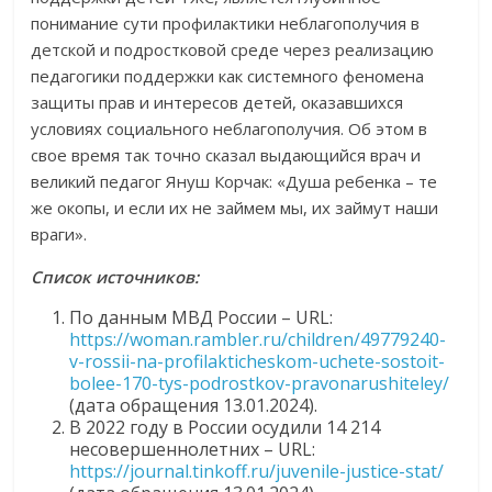
понимание сути профилактики неблагополучия в
детской и подростковой среде через реализацию
педагогики поддержки как системного феномена
защиты прав и интересов детей, оказавшихся
условиях социального неблагополучия. Об этом в
свое время так точно сказал выдающийся врач и
великий педагог Януш Корчак: «Душа ребенка – те
же окопы, и если их не займем мы, их займут наши
враги».
Список источников:
По данным МВД России – URL:
https://woman.rambler.ru/children/49779240-
v-rossii-na-profilakticheskom-uchete-sostoit-
bolee-170-tys-podrostkov-pravonarushiteley/
(дата обращения 13.01.2024).
В 2022 году в России осудили 14 214
несовершеннолетних – URL:
https://journal.tinkoff.ru/juvenile-justice-stat/