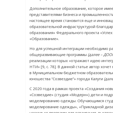
Дополнительное образование, которое имее
представителями бизнеса и промышленности
настоящее время становится еще и иннова
образовательной инфраструктурой благодар
образования» Федерального проекта «Успех
«Образование».
Но для успешной интеграции необходимо 
общеразвивающие программы
(далее –
ДОО
реализации которых «отражают идею интегр
НТИ» [9, с. 78]. В данной статье автор хоч
в Муниципальном бюджетном образовательн
юношества “Созвездие”» города Калуги
(дал
С 2020 года в рамках проекта «Создания но
«Созвездие» (студия «Модерн») дети и под
моделированию одежды. Обучающимся студ
моделирование одежды», «Прикладной дизай
несколько программ для осваивания, выстр