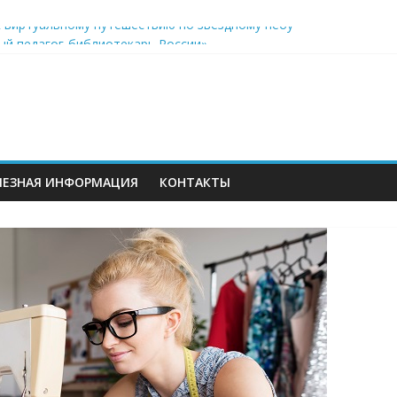
к виртуальному путешествию по звёздному небу
ый педагог-библиотекарь России»
акреплён особый статус учителей, дополнительные возможнос
еров
ЛЕЗНАЯ ИНФОРМАЦИЯ
КОНТАКТЫ