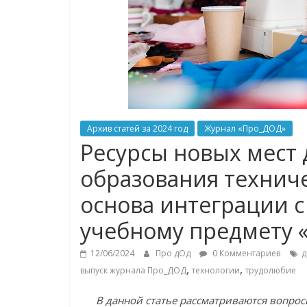
Архив статей за 2024 год
Журнал «Про_ДОД»
Ресурсы новых мест
образования технич
основа интеграции 
учебному предмету «
12/06/2024
Про дОд
0 Комментариев
д
,
,
выпуск журнала Про_ДОД
технологии
трудолюбие
В данной статье рассматриваются вопро