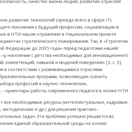
езопасность, качество жизни людей, развитие отраслей
ое развитие технологий (прежде всего в сфере IT)
щего поколения к будущей профессии, социализации в
ые в НТИ нашли отражение в Национальном проекте
кументах стратегического планирования. Так, в «Стратегии
кой Федерации до 2035 года» перед педагогами нашей
 «у населения с детства необходимых для инновационного
 компетенций, навыков и моделей поведения» [2, с. 3].
я в соответствии с развивающимися отраслями
бразовательных программ, позволяющих освоить
ыбора профессий в научно-технических,
– ориентиры работы современного педагога в логике НТИ.
ет все необходимые ресурсы (интеллектуальные, кадровые,
 методические и др.) для решения практико-
тельных задач. Эта проблема успешно решается во
роения единой образовательной среды на основе