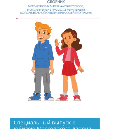
Специальный выпуск к
юбилею Московского дворца