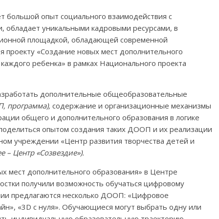
т большой опыт социального взаимодействия с
, обладает уникальными кадровыми ресурсами, в
ционной площадкой, обладающей современной
я проекту «Создание новых мест дополнительного
 каждого ребенка» в рамках Национального проекта
разработать дополнительные общеобразовательные
П
, программа
)
,
содержание и организационные механизмы
ации общего и дополнительного образования в логике
ет поделиться опытом создания таких ДООП и их реализации
ом учреждении «Центр развития творчества детей и
ее – Центр «Созвездие»)
.
вых мест дополнительного образования» в Центре
ростки получили возможность обучаться цифровому
ии предлагаются несколько ДООП: «Цифровое
н», «3D с нуля». Обучающиеся могут выбрать одну или
оить индивидуальную образовательную траекторию.