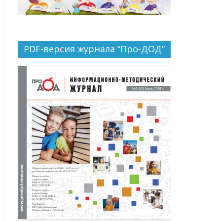
PDF-версия журнала “Про-ДОД”