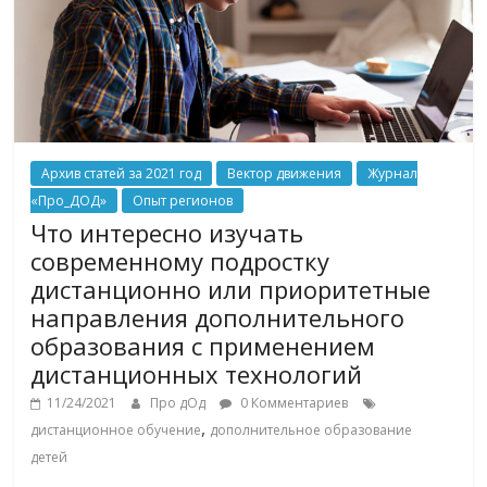
Архив статей за 2021 год
Вектор движения
Журнал
«Про_ДОД»
Опыт регионов
Что интересно изучать
современному подростку
дистанционно или приоритетные
направления дополнительного
образования с применением
дистанционных технологий
11/24/2021
Про дОд
0 Комментариев
,
дистанционное обучение
дополнительное образование
детей