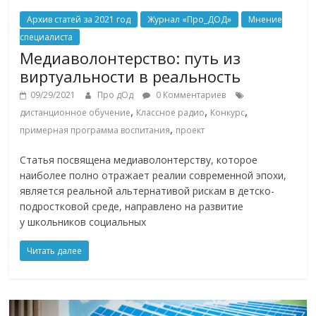
Архив статей за 2021 год
Журнал «Про_ДОД»
Мнение
специалиста
Медиаволонтерство: путь из
виртуальности в реальность
09/29/2021
Про дОд
0 Комментариев
,
,
,
дистанционное обучение
Классное радио
Конкурс
,
примерная программа воспитания
проект
Статья посвящена медиаволонтерству, которое
наиболее полно отражает реалии современной эпохи,
является реальной альтернативой рискам в детско-
подростковой среде, направлено на развитие
у школьников социальных
Читать далее