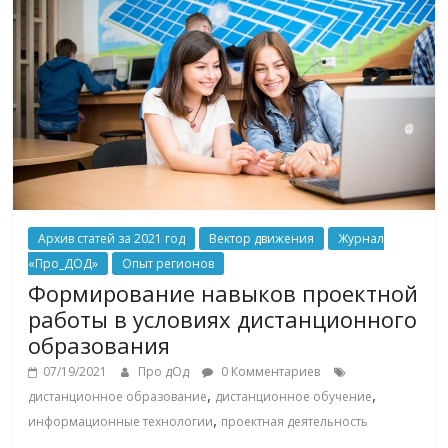
Архив статей за 2021 год
Вектор движения
Журнал
«Про_ДОД»
Опыт регионов
Формирование навыков проектной
работы в условиях дистанционного
образования
07/19/2021
Про дОд
0 Комментариев
,
,
дистанционное образование
дистанционное обучение
,
информационные технологии
проектная деятельность