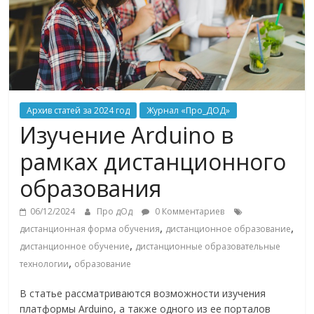
Архив статей за 2024 год
Журнал «Про_ДОД»
Изучение Arduino в
рамках дистанционного
образования
06/12/2024
Про дОд
0 Комментариев
,
,
дистанционная форма обучения
дистанционное образование
,
дистанционное обучение
дистанционные образовательные
,
технологии
образование
В статье рассматриваются возможности изучения
платформы Arduino, а также одного из ее порталов